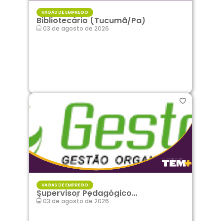
VAGAS DE EMPREGO
Bibliotecário (Tucumã/Pa)
03 de agosto de 2026
VAGAS DE EMPREGO
Supervisor Pedagógico
(Tucumã/Pa)
03 de agosto de 2026